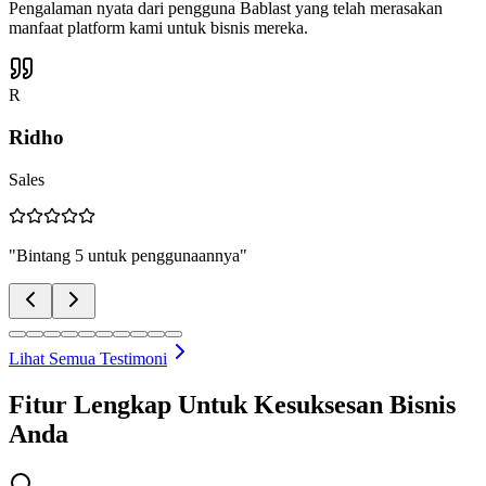
Pengalaman nyata dari pengguna Bablast yang telah merasakan
manfaat platform kami untuk bisnis mereka.
IA
Irvan Ariesdhana
Marketing
"
Bablast natural banget chatbot AI nya, paling natural dibanding
chatbot lainnya yang pernah saya coba.
"
Lihat Semua Testimoni
Fitur Lengkap Untuk Kesuksesan Bisnis
Anda